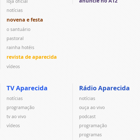
anuncie no A12
loja oficial
notícias
novena e festa
o santuário
pastoral
rainha hotéis
revista de aparecida
vídeos
TV Aparecida
Rádio Aparecida
notícias
notícias
programação
ouça ao vivo
tv ao vivo
podcast
vídeos
programação
programas