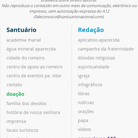
brasileira sobre direito autoral.
Não reproduza o conteúdo em outro meio de comunicação, eletrônico ou
impresso, sem autorização expressa do A12
(faleconosco@santuarionacional.com).
Santuário
Redação
academia marial
aplicativo aparecida
água mineral aparecida
campanha da fraternidade
cidade do romeiro
dúvidas religiosas
centro de apoio ao romeiro
espiritualidade
centro de eventos pe. vitor
igreja
contato
infográficos
doação
libras
notícias
família dos devotos
orações
história de nossa senhora
papa
imprensa
vídeos
locais turísticos