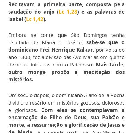
Recitavam a primeira parte, composta pela
saudação do anjo (
Lc 1,28
) e as palavras de
Isabel (
Lc 1,42
).
Embora se conte que São Domingos tenha
recebido de Maria o rosário,
sabe-se que o
dominicano Frei Henrique Kalkar
, por volta do
ano 1300, fez a divisão das Ave-Marias em quinze
dezenas, iniciadas com o Pai-nosso.
Mais tarde,
outro monge propôs a meditação dos
mistérios.
Um século depois, o dominicano Alano de la Rocha
dividiu o rosário em mistérios gozosos, dolorosos
e gloriosos.
Com eles se contemplavam a
encarnação do Filho de Deus, sua Paixão e
morte, a ressurreição e glorificação de Jesus e
de Maria.
A segunda parte da Ave-Maria foi