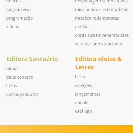
notícias
hospedagem santo afonso
ouça ao vivo
missionários redentoristas
programação
missões redentoristas
vídeos
notícias
obras sociais redentoristas
secretariado vocacional
Editora Santuário
Editora Ideias &
Letras
bíblias
livros
deus conosco
coleções
livros
lançamentos
outros produtos
ebook
catálogo