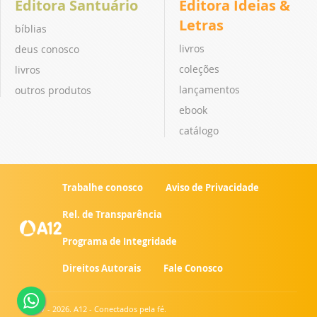
Editora Santuário
Editora Ideias &
Letras
bíblias
livros
deus conosco
coleções
livros
lançamentos
outros produtos
ebook
catálogo
Trabalhe conosco
Aviso de Privacidade
Rel. de Transparência
Programa de Integridade
Direitos Autorais
Fale Conosco
© 2007 - 2026. A12 - Conectados pela fé.