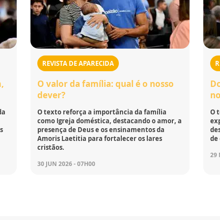
REVISTA DE APARECIDA
R
,
O valor da família: qual é o nosso
Do
dever?
no
da
O texto reforça a importância da família
O 
como Igreja doméstica, destacando o amor, a
ex
s
presença de Deus e os ensinamentos da
de
Amoris Laetitia para fortalecer os lares
de 
cristãos.
29 
30 JUN 2026 - 07H00