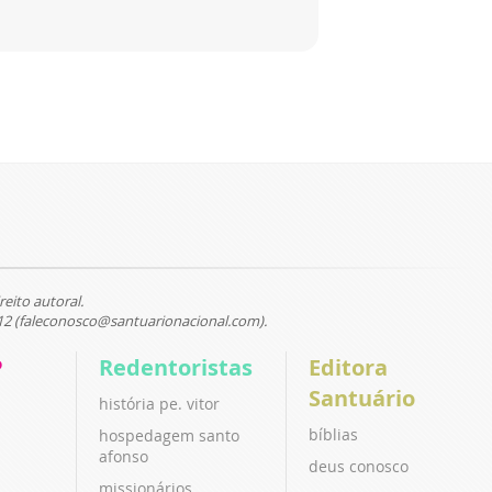
reito autoral.
12 (faleconosco@santuarionacional.com).
P
Redentoristas
Editora
Santuário
história pe. vitor
bíblias
hospedagem santo
afonso
deus conosco
missionários