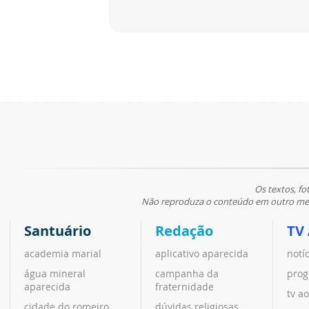
Os textos, fo
Não reproduza o conteúdo em outro meio
Santuário
Redação
TV
academia marial
aplicativo aparecida
notí
água mineral
campanha da
prog
aparecida
fraternidade
tv ao
cidade do romeiro
dúvidas religiosas