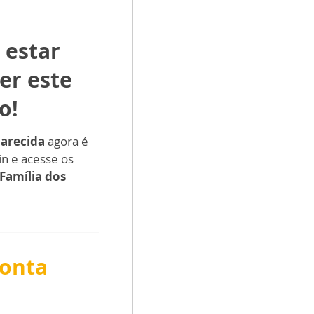
 estar
er este
o!
parecida
agora é
in e acesse os
Família dos
conta