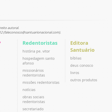
reito autoral.
12 (faleconosco@santuarionacional.com).
P
Redentoristas
Editora
Santuário
história pe. vitor
bíblias
hospedagem santo
afonso
deus conosco
missionários
livros
redentoristas
outros produtos
missões redentoristas
notícias
obras sociais
redentoristas
secretariado