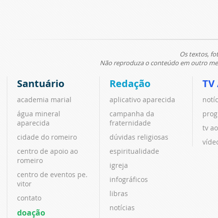
Os textos, fo
Não reproduza o conteúdo em outro meio
Santuário
Redação
TV
academia marial
aplicativo aparecida
notí
água mineral
campanha da
prog
aparecida
fraternidade
tv ao
cidade do romeiro
dúvidas religiosas
víde
centro de apoio ao
espiritualidade
romeiro
igreja
centro de eventos pe.
infográficos
vitor
libras
contato
notícias
doação