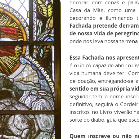
decorar, com cenas e palav
Casa da Mãe, como uma
g
decorando e iluminando 
Fachada pretende derramar
de nossa vida de peregrino
onde nos leva nossa terrena 
Essa Fachada nos apresent
é o único capaz de abrir o Li
vida humana deve ter. Com
de doação, entregando-se a
sentido em sua própria vid
seguidor tem o nome inscrit
definitivo, seguirá o Corde
inscritos no Livro viverão 
sorte do diabo, guia que esc
Quem inscreve ou não n