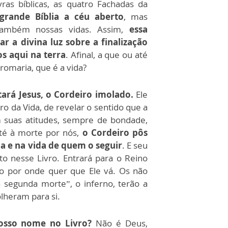
ras bíblicas, as quatro Fachadas da
rande Bíblia a céu aberto
, mas
também nossas vidas. Assim,
essa
 a divina luz sobre a finalização
s aqui na terra
. Afinal, a que ou até
romaria, que é a vida?
ará Jesus, o Cordeiro imolado.
Ele
vro da Vida, de revelar o sentido que a
 suas atitudes, sempre de bondade,
té à morte por nós,
o Cordeiro pôs
a e na vida de quem o seguir
. E seu
o nesse Livro. Entrará para o Reino
iro por onde quer que Ele vá. Os não
“a segunda morte”, o inferno, terão a
olheram para si.
osso nome no Livro?
Não é Deus,