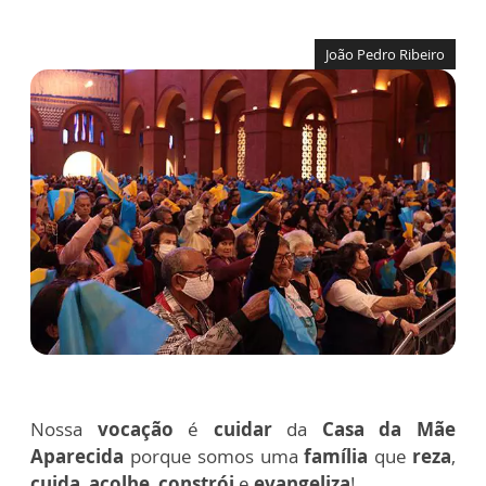
João Pedro Ribeiro
Nossa
vocação
é
cuidar
da
Casa da Mãe
Aparecida
porque somos uma
família
que
reza
,
cuida
,
acolhe
,
constrói
e
evangeliza
!