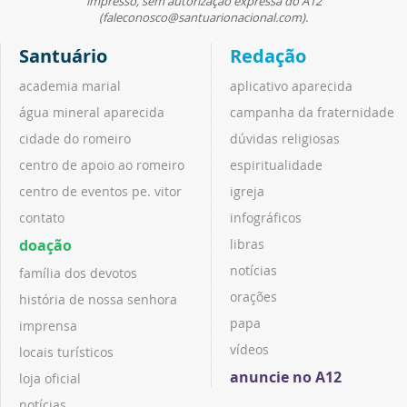
impresso, sem autorização expressa do A12
(faleconosco@santuarionacional.com).
Santuário
Redação
academia marial
aplicativo aparecida
água mineral aparecida
campanha da fraternidade
cidade do romeiro
dúvidas religiosas
centro de apoio ao romeiro
espiritualidade
centro de eventos pe. vitor
igreja
contato
infográficos
doação
libras
notícias
família dos devotos
orações
história de nossa senhora
papa
imprensa
vídeos
locais turísticos
anuncie no A12
loja oficial
notícias