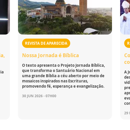
REVISTA DE APARECIDA
R
a,
Nossa Jornada é Bíblica
Co
co
O texto apresenta o Projeto Jornada Bíblica,
que transforma o Santuário Nacional em
ia
A J
uma grande Bíblia a céu aberto por meio de
de
mosaicos inspirados nas Escrituras,
vid
promovendo fé, esperança e evangelização.
pre
apr
30 JUN 2026 - 07H00
eva
co
29 