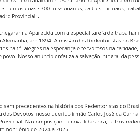
ionários que trabalham no Santuário de Aparecida e em tod
 Seremos quase 300 missionários, padres e irmãos, traba
adre Provincial”.
chegaram a Aparecida com a especial tarefa de trabalhar
a Alemanha, em 1894. A missão dos Redentoristas no Bras
es na fé, alegres na esperança e fervorosos na caridade
 povo. Nosso anúncio enfatiza a salvação integral da pes
 sem precedentes na história dos Redentoristas do Brasil, 
ia dos Devotos, nosso querido irmão Carlos José da Cunha
 Provincial. Na composição da nova liderança, outros rede
e no triênio de 2024 a 2026.