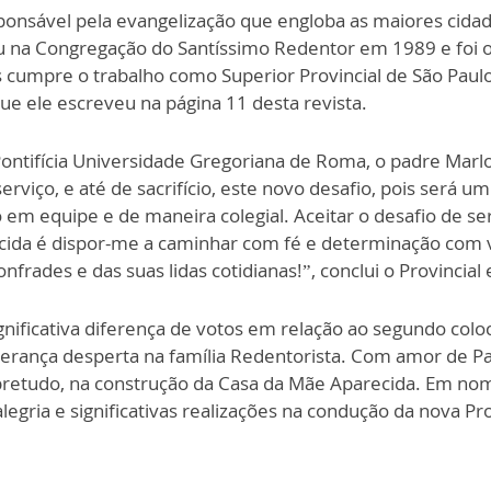
ponsável pela evangelização que engloba as maiores cidad
ou na Congregação do Santíssimo Redentor em 1989 e foi 
cumpre o trabalho como Superior Provincial de São Paulo 
ue ele escreveu na página 11 desta revista.
ntifícia Universidade Gregoriana de Roma, o padre Marlos
viço, e até de sacrifício, este novo desafio, pois será u
em equipe e de maneira colegial. Aceitar o desafio de ser
cida é dispor-me a caminhar com fé e determinação com 
rades e das suas lidas cotidianas!”, conclui o Provincial e
gnificativa diferença de votos em relação ao segundo colo
derança desperta na família Redentorista. Com amor de Pai
retudo, na construção da Casa da Mãe Aparecida. Em nom
egria e significativas realizações na condução da nova Pro