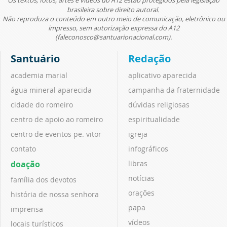
brasileira sobre direito autoral.
Não reproduza o conteúdo em outro meio de comunicação, eletrônico ou
impresso, sem autorização expressa do A12
(faleconosco@santuarionacional.com).
Santuário
Redação
academia marial
aplicativo aparecida
água mineral aparecida
campanha da fraternidade
cidade do romeiro
dúvidas religiosas
centro de apoio ao romeiro
espiritualidade
centro de eventos pe. vitor
igreja
contato
infográficos
doação
libras
notícias
família dos devotos
orações
história de nossa senhora
papa
imprensa
vídeos
locais turísticos