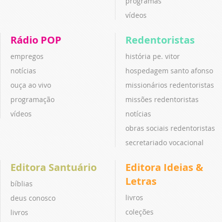
programas
vídeos
Rádio POP
Redentoristas
empregos
história pe. vitor
notícias
hospedagem santo afonso
ouça ao vivo
missionários redentoristas
programação
missões redentoristas
vídeos
notícias
obras sociais redentoristas
secretariado vocacional
Editora Santuário
Editora Ideias &
Letras
bíblias
livros
deus conosco
coleções
livros