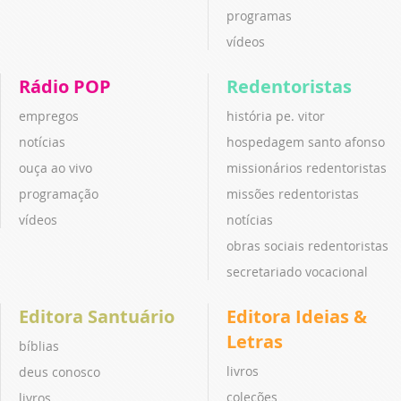
programas
vídeos
Rádio POP
Redentoristas
empregos
história pe. vitor
notícias
hospedagem santo afonso
ouça ao vivo
missionários redentoristas
programação
missões redentoristas
vídeos
notícias
obras sociais redentoristas
secretariado vocacional
Editora Santuário
Editora Ideias &
Letras
bíblias
livros
deus conosco
coleções
livros