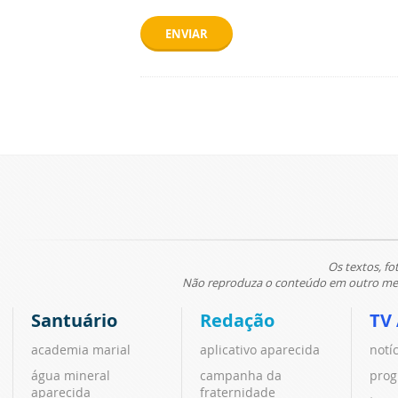
ENVIAR
Os textos, fo
Não reproduza o conteúdo em outro meio
Santuário
Redação
TV
academia marial
aplicativo aparecida
notí
água mineral
campanha da
prog
aparecida
fraternidade