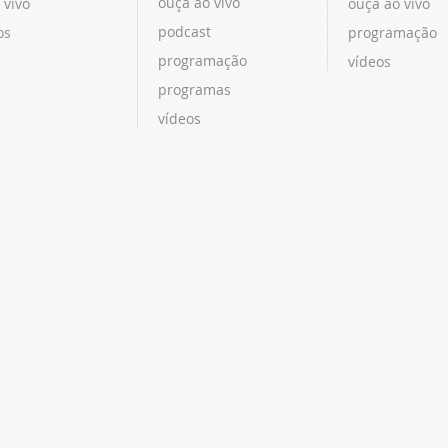
ouça ao vivo
 vivo
ouça ao vivo
podcast
os
programação
programação
vídeos
programas
vídeos