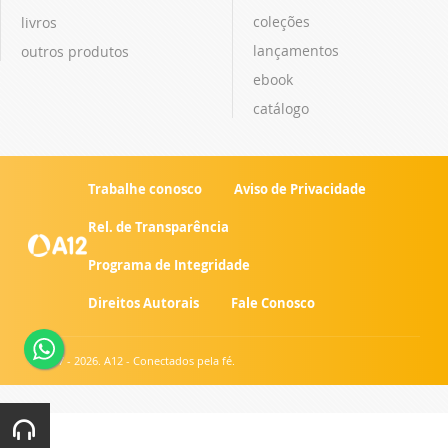
coleções
livros
lançamentos
outros produtos
ebook
catálogo
Trabalhe conosco
Aviso de Privacidade
Rel. de Transparência
Programa de Integridade
Direitos Autorais
Fale Conosco
© 2007 - 2026. A12 - Conectados pela fé.