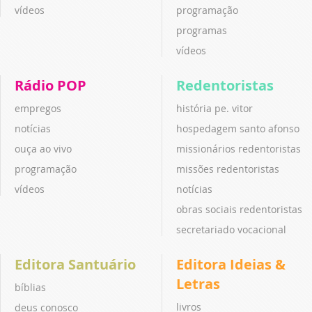
vídeos
programação
programas
vídeos
Rádio POP
Redentoristas
empregos
história pe. vitor
notícias
hospedagem santo afonso
ouça ao vivo
missionários redentoristas
programação
missões redentoristas
vídeos
notícias
obras sociais redentoristas
secretariado vocacional
Editora Santuário
Editora Ideias &
Letras
bíblias
livros
deus conosco