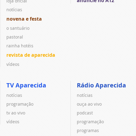
anuncie no A12
loja oficial
notícias
novena e festa
o santuário
pastoral
rainha hotéis
revista de aparecida
vídeos
TV Aparecida
Rádio Aparecida
notícias
notícias
programação
ouça ao vivo
tv ao vivo
podcast
vídeos
programação
programas