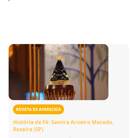
REVISTA DE APARECIDA
História de Fé: Samira Arneiro Macedo,
Roseira (SP)