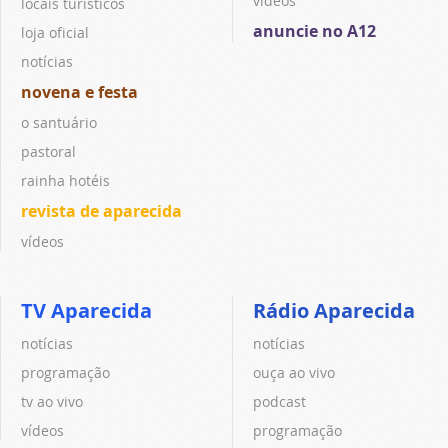
vídeos
locais turísticos
anuncie no A12
loja oficial
notícias
novena e festa
o santuário
pastoral
rainha hotéis
revista de aparecida
vídeos
TV Aparecida
Rádio Aparecida
notícias
notícias
programação
ouça ao vivo
tv ao vivo
podcast
vídeos
programação