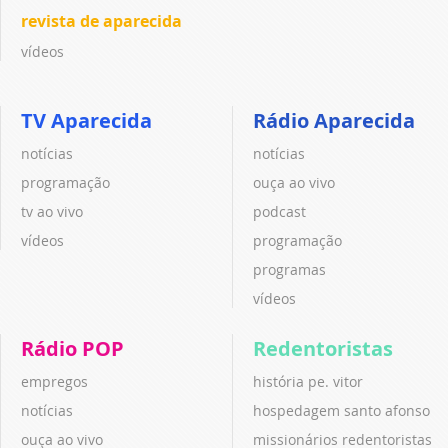
revista de aparecida
vídeos
TV Aparecida
Rádio Aparecida
notícias
notícias
programação
ouça ao vivo
tv ao vivo
podcast
vídeos
programação
programas
vídeos
Rádio POP
Redentoristas
empregos
história pe. vitor
notícias
hospedagem santo afonso
ouça ao vivo
missionários redentoristas