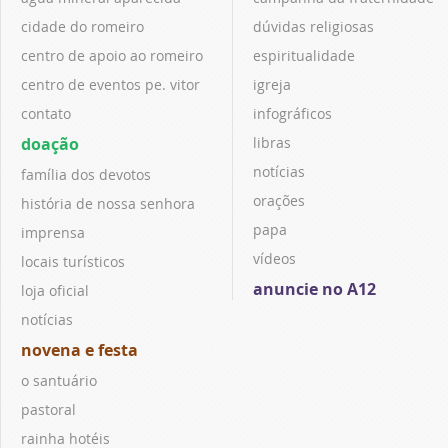
cidade do romeiro
dúvidas religiosas
centro de apoio ao romeiro
espiritualidade
centro de eventos pe. vitor
igreja
contato
infográficos
doação
libras
notícias
família dos devotos
orações
história de nossa senhora
papa
imprensa
vídeos
locais turísticos
anuncie no A12
loja oficial
notícias
novena e festa
o santuário
pastoral
rainha hotéis