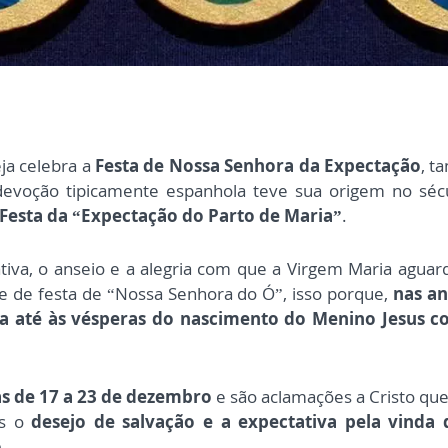
eja celebra a
Festa de Nossa Senhora da Expectação
, t
devoção tipicamente espanhola teve sua origem no séc
Festa da “Expectação do Parto de Maria”
.
tiva, o anseio e a alegria com que a Virgem Maria aguar
 de festa de “Nossa Senhora do Ó”, isso porque,
nas an
dia até às vésperas do nascimento do Menino Jesus 
as de 17 a 23 de dezembro
e são aclamações a Cristo q
os o
desejo de salvação e a expectativa pela vinda
o
.