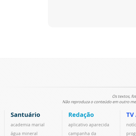
Os textos, fo
Não reproduza o conteúdo em outro meio
Santuário
Redação
TV
academia marial
aplicativo aparecida
notí
água mineral
campanha da
prog