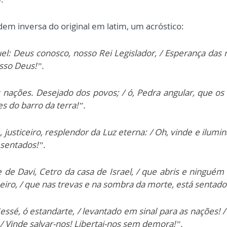
dem inversa do original em latim, um acróstico:
l: Deus conosco, nosso Rei Legislador, / Esperança das n
osso Deus!”.
 nações. Desejado dos povos; / ó, Pedra angular, que os o
es do barro da terra!”.
 justiceiro, resplendor da Luz eterna: / Oh, vinde e ilumi
sentados!”.
de Davi, Cetro da casa de Israel, / que abris e ninguém
eiro, / que nas trevas e na sombra da morte, está sentado
essé, ó estandarte, / levantado em sinal para as nações! / 
 / Vinde salvar-nos! Libertai-nos sem demora!”.