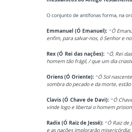
O conjunto de antífonas forma, na or
Emmanuel (Ó Emanuel):
“Ó Emanue
enfim, para salvar-nos, ó Senhor e n
Rex (Ó Rei das nações):
“Ó, Rei das
homem tão frágil, / que um dia criast
Oriens (Ó Oriente):
“
Ó Sol nascente,
sombra do pecado e da morte, estão 
Clavis (Ó Chave de Davi):
“
Ó Chave 
vinde logo e libertai o homem prision
Radix (Ó Raiz de Jessé):
“Ó Raiz de J
e as nações implorarão misericórdia: