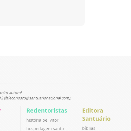
reito autoral.
12 (faleconosco@santuarionacional.com).
P
Redentoristas
Editora
Santuário
história pe. vitor
bíblias
hospedagem santo