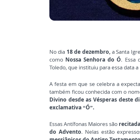
No dia
18 de dezembro,
a Santa Igr
como
Nossa Senhora do Ó
. Essa 
Toledo, que instituiu para essa data a
A festa em que se celebra a expecta
também ficou conhecida com o nome
Divino desde as Vésperas deste 
exclamativa “Ó”.
Essas Antífonas Maiores são
recitad
do Advento
. Nelas estão express
messiânicos do Antigo Testament