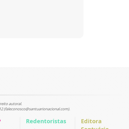
reito autoral.
12 (faleconosco@santuarionacional.com).
P
Redentoristas
Editora