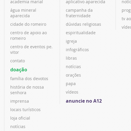
academia marial
aplicativo aparecida
notí
água mineral
campanha da
prog
aparecida
fraternidade
tv ao
cidade do romeiro
dúvidas religiosas
víde
centro de apoio ao
espiritualidade
romeiro
igreja
centro de eventos pe.
infográficos
vitor
libras
contato
notícias
doação
orações
família dos devotos
papa
história de nossa
vídeos
senhora
anuncie no A12
imprensa
locais turísticos
loja oficial
notícias