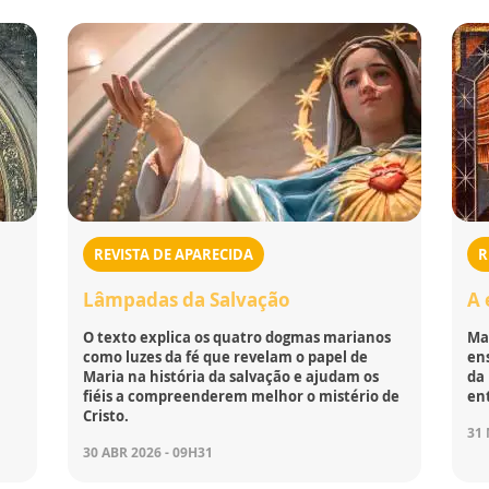
REVISTA DE APARECIDA
R
Lâmpadas da Salvação
A 
O texto explica os quatro dogmas marianos
Mar
como luzes da fé que revelam o papel de
ens
Maria na história da salvação e ajudam os
da 
fiéis a compreenderem melhor o mistério de
en
Cristo.
31 
30 ABR 2026 - 09H31