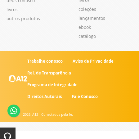
livros
deus conosco
coleções
livros
lançamentos
outros produtos
ebook
catálogo
Trabalhe conosco
Aviso de Privacidade
Rel. de Transparência
Programa de Integridade
Direitos Autorais
Fale Conosco
© 2007 - 2026. A12 - Conectados pela fé.