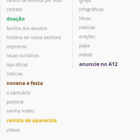
centro de eventos pe. vitor
igreja
contato
infográficos
doação
libras
notícias
família dos devotos
orações
história de nossa senhora
papa
imprensa
vídeos
locais turísticos
anuncie no A12
loja oficial
notícias
novena e festa
o santuário
pastoral
rainha hotéis
revista de aparecida
vídeos