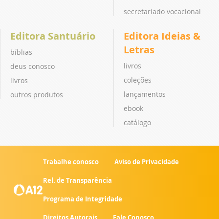
secretariado vocacional
Editora Santuário
Editora Ideias &
Letras
bíblias
livros
deus conosco
coleções
livros
lançamentos
outros produtos
ebook
catálogo
Trabalhe conosco
Aviso de Privacidade
Rel. de Transparência
Programa de Integridade
Direitos Autorais
Fale Conosco