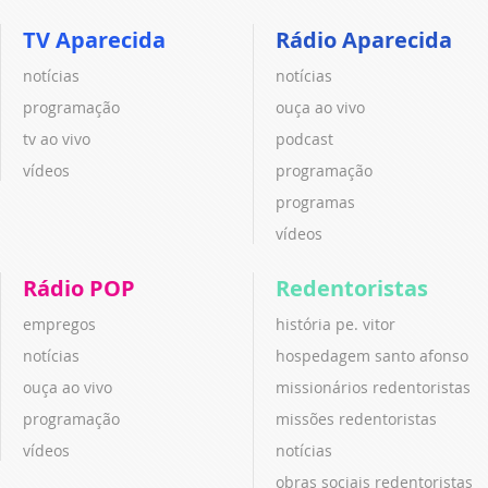
TV Aparecida
Rádio Aparecida
notícias
notícias
programação
ouça ao vivo
tv ao vivo
podcast
vídeos
programação
programas
vídeos
Rádio POP
Redentoristas
empregos
história pe. vitor
notícias
hospedagem santo afonso
ouça ao vivo
missionários redentoristas
programação
missões redentoristas
vídeos
notícias
obras sociais redentoristas