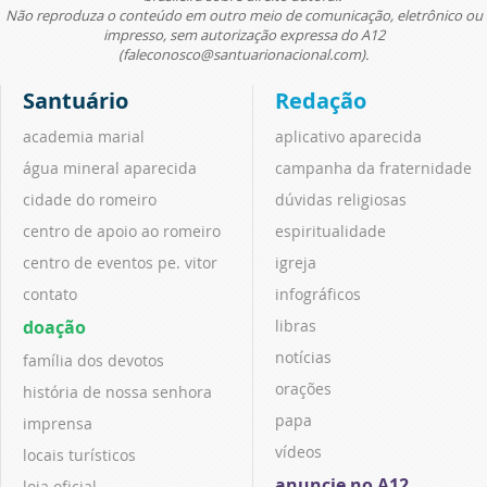
Não reproduza o conteúdo em outro meio de comunicação, eletrônico ou
impresso, sem autorização expressa do A12
(faleconosco@santuarionacional.com).
Santuário
Redação
academia marial
aplicativo aparecida
água mineral aparecida
campanha da fraternidade
cidade do romeiro
dúvidas religiosas
centro de apoio ao romeiro
espiritualidade
centro de eventos pe. vitor
igreja
contato
infográficos
doação
libras
notícias
família dos devotos
orações
história de nossa senhora
papa
imprensa
vídeos
locais turísticos
anuncie no A12
loja oficial