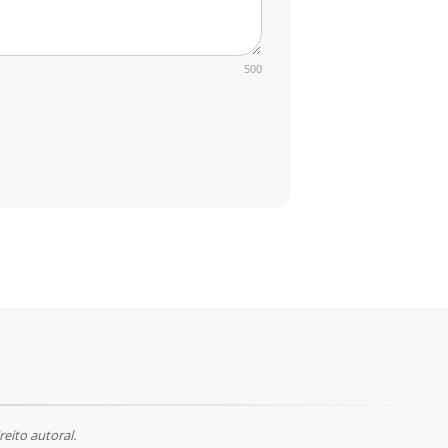
500
reito autoral.