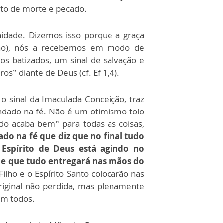
xto de morte e pecado.
nidade. Dizemos isso porque a graça
pção), nós a recebemos em modo de
 os batizados, um sinal de salvação e
s” diante de Deus (cf. Ef 1,4).
 o sinal da Imaculada Conceição, traz
ndado na fé. Não é um otimismo tolo
udo acaba bem” para todas as coisas,
do na fé que diz que no final tudo
Espírito de Deus está agindo no
s e que tudo entregará nas mãos do
ilho e o Espírito Santo colocarão nas
riginal não perdida, mas plenamente
em todos.