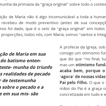
unha da primazia da “graça original” sobre todo o conte
ição de Maria não é algo incomunicável a toda a huma
ia recebeu de modo preventivo (antes de sua conce
nos foi dado, que é
o selo da “graça original” em todos
roporções, todos nós, com Maria, somos “santos e íntegro
A profecia da Igreja, sob
consigo um otimismo fu
 ção de Maria em sua
que diz que “no final, t
 do batismo enten-
mas um
otimismo funda
teste- munha do triunfo
acaba bem, porque o 
as realidades de pecado
‘agora’ de nossas vida
r de testemunha
Pai pelo F
ilho.
O que o F
a sobre o pecado e a
mãos do Pai é a graça o
e em sua mis- são
concretizada em tudo e 