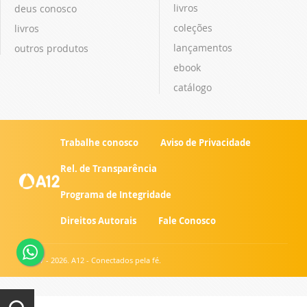
livros
deus conosco
coleções
livros
lançamentos
outros produtos
ebook
catálogo
Trabalhe conosco
Aviso de Privacidade
Rel. de Transparência
Programa de Integridade
Direitos Autorais
Fale Conosco
© 2007 - 2026. A12 - Conectados pela fé.