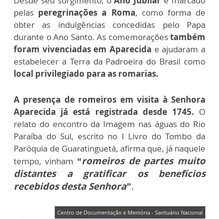
Desde seu surgimento,
o
Ano Jubilar
é marcado
pelas
peregrinações a Roma
, como forma de
obter as indulgências concedidas pelo Papa
durante o Ano Santo.
As comemorações
também
foram vivenciadas em Aparecida
e ajudaram a
estabelecer a Terra da Padroeira do Brasil como
local privilegiado para as romarias.
A presença de romeiros em visita à Senhora
Aparecida já está registrada desde 1745.
O
relato do encontro da Imagem nas águas do Rio
Paraíba do Sul, escrito no I Livro do Tombo da
Paróquia de Guaratinguetá, afirma que, já naquele
“romeiros de partes muito
tempo, vinham
distantes a gratificar os benefícios
recebidos desta Senhora”
.
Centro de Documentação e Memória - Santuário Nacional