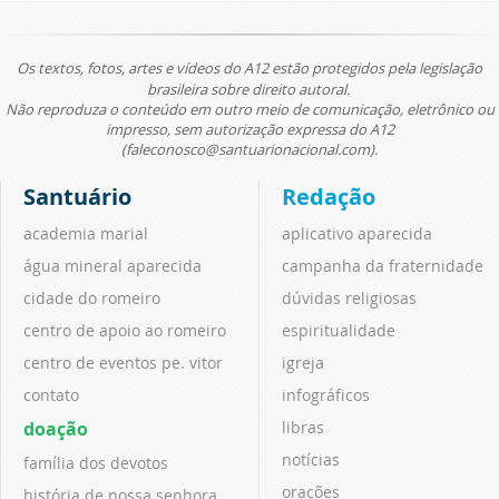
Os textos, fotos, artes e vídeos do A12 estão protegidos pela legislação
brasileira sobre direito autoral.
Não reproduza o conteúdo em outro meio de comunicação, eletrônico ou
impresso, sem autorização expressa do A12
(faleconosco@santuarionacional.com).
Santuário
Redação
academia marial
aplicativo aparecida
água mineral aparecida
campanha da fraternidade
cidade do romeiro
dúvidas religiosas
centro de apoio ao romeiro
espiritualidade
centro de eventos pe. vitor
igreja
contato
infográficos
doação
libras
notícias
família dos devotos
orações
história de nossa senhora