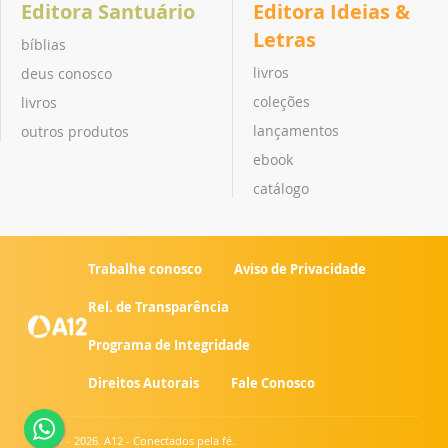
Editora Santuário
Editora Ideias &
Letras
bíblias
livros
deus conosco
coleções
livros
lançamentos
outros produtos
ebook
catálogo
Trabalhe conosco
Aviso de Privacidade
Rel. de Transparência
Programa de Integridade
Direitos Autorais
Fale Conosco
© 2007 - 2026. A12 - Conectados pela fé.