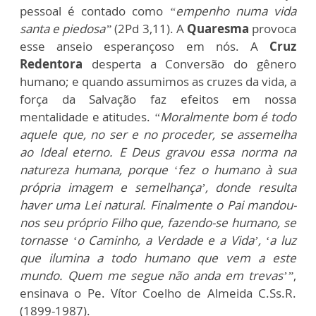
pessoal é contado como
“empenho numa vida
santa e piedosa”
(2Pd 3,11). A
Quaresma
provoca
esse anseio esperançoso em nós. A
Cruz
Redentora
desperta a Conversão do gênero
humano; e quando assumimos as cruzes da vida, a
força da Salvação faz efeitos em nossa
mentalidade e atitudes.
“Moralmente bom é todo
aquele que, no ser e no proceder, se assemelha
ao Ideal eterno. E Deus gravou essa norma na
natureza humana, porque ‘fez o humano à sua
própria imagem e semelhança’, donde resulta
haver uma Lei natural. Finalmente o Pai mandou-
nos seu próprio Filho que, fazendo-se humano, se
tornasse ‘o Caminho, a Verdade e a Vida’, ‘a luz
que ilumina a todo humano que vem a este
mundo. Quem me segue não anda em trevas’”
,
ensinava o Pe. Vítor Coelho de Almeida C.Ss.R.
(1899-1987).