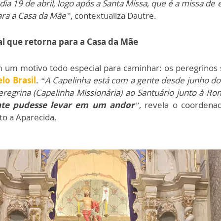
ia 19 de abril, logo após a Santa Missa, que é a missa de 
ara a Casa da Mãe”
, contextualiza Dautre.
l que retorna para a Casa da Mãe
m um motivo todo especial para caminhar: os peregrinos
lo Brasil
.
“A Capelinha está com a gente desde junho do
peregrina (Capelinha Missionária) ao Santuário junto à 
nte pudesse levar em um andor
”
, revela o coordena
to a Aparecida.