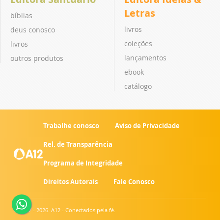
Letras
bíblias
livros
deus conosco
coleções
livros
lançamentos
outros produtos
ebook
catálogo
Trabalhe conosco
Aviso de Privacidade
Rel. de Transparência
Programa de Integridade
Direitos Autorais
Fale Conosco
© 2007 - 2026. A12 - Conectados pela fé.