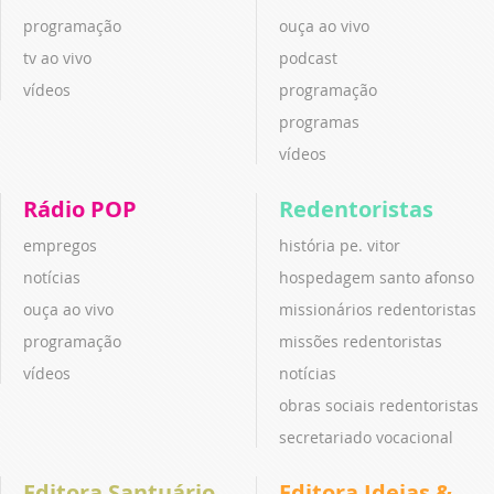
programação
ouça ao vivo
tv ao vivo
podcast
vídeos
programação
programas
vídeos
Rádio POP
Redentoristas
empregos
história pe. vitor
notícias
hospedagem santo afonso
ouça ao vivo
missionários redentoristas
programação
missões redentoristas
vídeos
notícias
obras sociais redentoristas
secretariado vocacional
Editora Santuário
Editora Ideias &