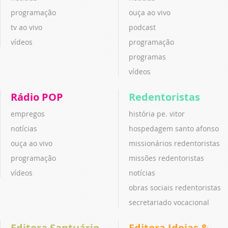
programação
ouça ao vivo
tv ao vivo
podcast
vídeos
programação
programas
vídeos
Rádio POP
Redentoristas
empregos
história pe. vitor
notícias
hospedagem santo afonso
ouça ao vivo
missionários redentoristas
programação
missões redentoristas
vídeos
notícias
obras sociais redentoristas
secretariado vocacional
Editora Santuário
Editora Ideias &