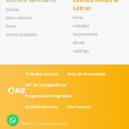
Letras
bíblias
livros
deus conosco
coleções
livros
lançamentos
outros produtos
ebook
catálogo
Trabalhe conosco
Aviso de Privacidade
Rel. de Transparência
Programa de Integridade
Direitos Autorais
Fale Conosco
© 2007 - 2026. A12 - Conectados pela fé.