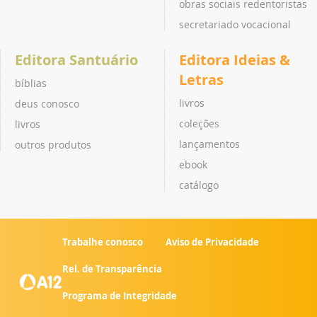
obras sociais redentoristas
secretariado vocacional
Editora Santuário
Editora Ideias &
Letras
bíblias
livros
deus conosco
coleções
livros
lançamentos
outros produtos
ebook
catálogo
Trabalhe conosco
Aviso de Privacidade
Rel. de Transparência
Programa de Integridade