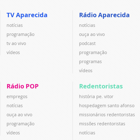
TV Aparecida
Rádio Aparecida
notícias
notícias
programação
ouça ao vivo
tv ao vivo
podcast
vídeos
programação
programas
vídeos
Rádio POP
Redentoristas
empregos
história pe. vitor
notícias
hospedagem santo afonso
ouça ao vivo
missionários redentoristas
programação
missões redentoristas
vídeos
notícias