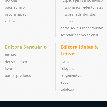
notícias
hospedagem santo afonso
ouça ao vivo
missionários redentoristas
programação
missões redentoristas
vídeos
notícias
obras sociais redentoristas
secretariado vocacional
Editora Santuário
Editora Ideias &
Letras
bíblias
livros
deus conosco
coleções
livros
lançamentos
outros produtos
ebook
catálogo