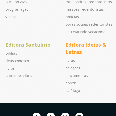
ouça ao vivo
missionários redentoristas
programação
missões redentoristas
vídeos
notícias
obras sociais redentoristas
secretariado vocacional
Editora Santuário
Editora Ideias &
Letras
bíblias
livros
deus conosco
coleções
livros
lançamentos
outros produtos
ebook
catálogo