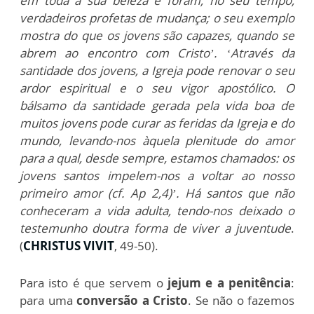
em toda a sua beleza e foram, no seu tempo,
verdadeiros profetas de mudança; o seu exemplo
mostra do que os jovens são capazes, quando se
abrem ao encontro com Cristo’. ‘Através da
santidade dos jovens, a Igreja pode renovar o seu
ardor espiritual e o seu vigor apostólico. O
bálsamo da santidade gerada pela vida boa de
muitos jovens pode curar as feridas da Igreja e do
mundo, levando-nos àquela plenitude do amor
para a qual, desde sempre, estamos chamados: os
jovens santos impelem-nos a voltar ao nosso
primeiro amor (cf. Ap 2,4)’. Há santos que não
conheceram a vida adulta, tendo-nos deixado o
testemunho doutra forma de viver a juventude
.
(
CHRISTUS VIVIT
, 49-50).
Para isto é que servem o
jejum e a penitência
:
para uma
conversão a Cristo
. Se não o fazemos