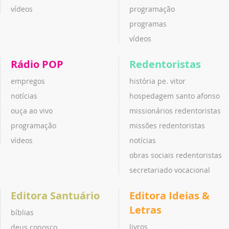
vídeos
programação
programas
vídeos
Rádio POP
Redentoristas
empregos
história pe. vitor
notícias
hospedagem santo afonso
ouça ao vivo
missionários redentoristas
programação
missões redentoristas
vídeos
notícias
obras sociais redentoristas
secretariado vocacional
Editora Santuário
Editora Ideias &
Letras
bíblias
livros
deus conosco