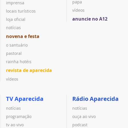
papa
imprensa
vídeos
locais turísticos
anuncie no A12
loja oficial
notícias
novena e festa
o santuário
pastoral
rainha hotéis
revista de aparecida
vídeos
TV Aparecida
Rádio Aparecida
notícias
notícias
programação
ouça ao vivo
tv ao vivo
podcast