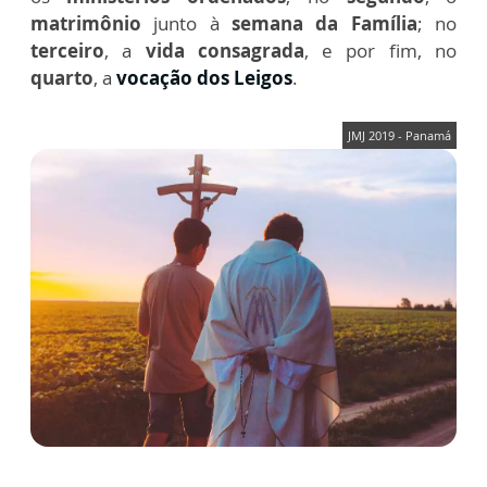
matrimônio
junto à
semana da Família
; no
terceiro
, a
vida consagrada
, e por fim, no
quarto
, a
vocação dos Leigos
.
JMJ 2019 - Panamá