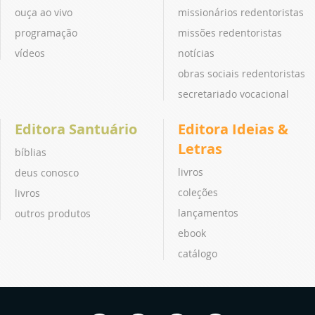
ouça ao vivo
missionários redentoristas
programação
missões redentoristas
vídeos
notícias
obras sociais redentoristas
secretariado vocacional
Editora Santuário
Editora Ideias &
Letras
bíblias
livros
deus conosco
coleções
livros
lançamentos
outros produtos
ebook
catálogo