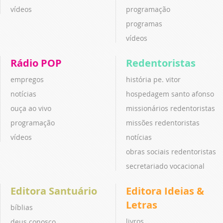
vídeos
programação
programas
vídeos
Rádio POP
Redentoristas
empregos
história pe. vitor
notícias
hospedagem santo afonso
ouça ao vivo
missionários redentoristas
programação
missões redentoristas
vídeos
notícias
obras sociais redentoristas
secretariado vocacional
Editora Santuário
Editora Ideias &
Letras
bíblias
livros
deus conosco