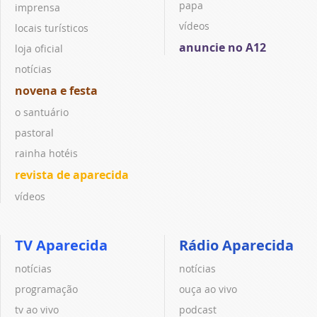
papa
imprensa
vídeos
locais turísticos
anuncie no A12
loja oficial
notícias
novena e festa
o santuário
pastoral
rainha hotéis
revista de aparecida
vídeos
TV Aparecida
Rádio Aparecida
notícias
notícias
programação
ouça ao vivo
tv ao vivo
podcast