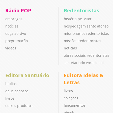
Rádio POP
Redentoristas
empregos
história pe. vitor
notícias
hospedagem santo afonso
ouça ao vivo
missionários redentoristas
programação
missões redentoristas
vídeos
notícias
obras sociais redentoristas
secretariado vocacional
Editora Santuário
Editora Ideias &
Letras
bíblias
livros
deus conosco
coleções
livros
lançamentos
outros produtos
ebook