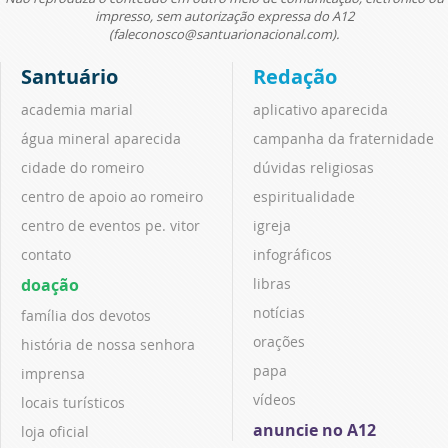
impresso, sem autorização expressa do A12
(faleconosco@santuarionacional.com).
Santuário
Redação
academia marial
aplicativo aparecida
água mineral aparecida
campanha da fraternidade
cidade do romeiro
dúvidas religiosas
centro de apoio ao romeiro
espiritualidade
centro de eventos pe. vitor
igreja
contato
infográficos
doação
libras
notícias
família dos devotos
orações
história de nossa senhora
papa
imprensa
vídeos
locais turísticos
anuncie no A12
loja oficial