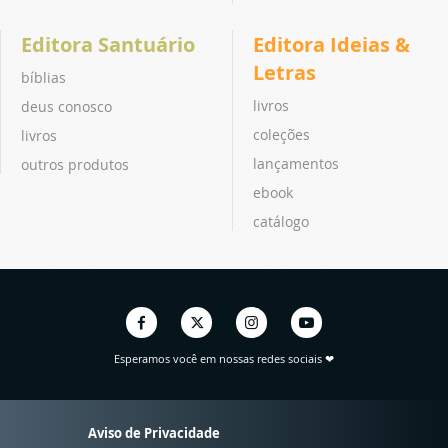
Editora Santuário
Editora Ideias &
Letras
bíblias
livros
deus conosco
coleções
livros
lançamentos
outros produtos
ebook
catálogo
Esperamos você em nossas redes sociais ❤
Aviso de Privacidade