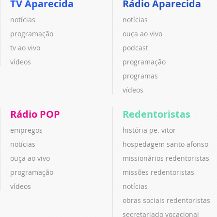
TV Aparecida
Rádio Aparecida
notícias
notícias
programação
ouça ao vivo
tv ao vivo
podcast
vídeos
programação
programas
vídeos
Rádio POP
Redentoristas
empregos
história pe. vitor
notícias
hospedagem santo afonso
ouça ao vivo
missionários redentoristas
programação
missões redentoristas
vídeos
notícias
obras sociais redentoristas
secretariado vocacional