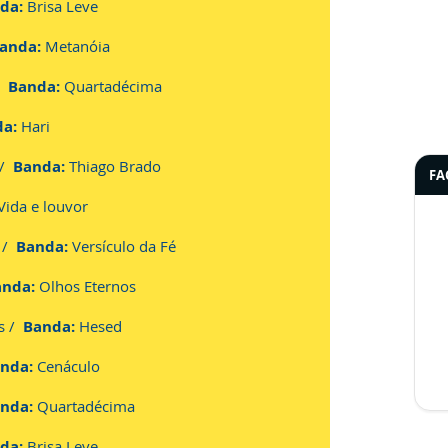
da:
Brisa Leve
anda:
Metanóia
.
 /
Banda:
Quartadécima
a:
Hari
 /
Banda:
Thiago Brado
FA
Vida e louvor
 /
Banda:
Versículo da Fé
anda:
Olhos Eternos
os /
Banda:
Hesed
nda:
Cenáculo
nda:
Quartadécima
da:
Brisa Leve