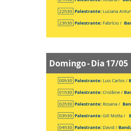
22h30
Palestrante:
Luciana Antu
23h30
Palestrante:
Fabrício /
Ba
Domingo - Dia 17/05
00h30
Palestrante:
Luis Carlos /
01h30
Palestrante:
Crislâine /
Ba
02h30
Palestrante:
Rosana /
Ban
03h30
Palestrante:
Gill Motta /
B
04h30
Palestrante:
David /
Band