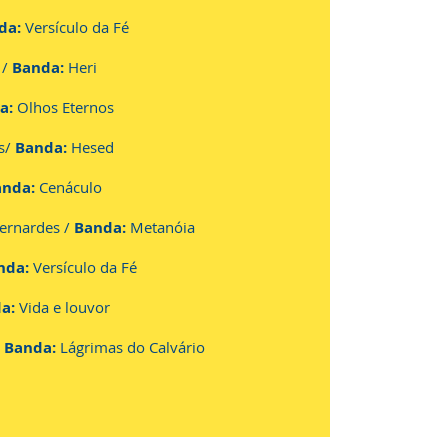
da:
Versículo da Fé
 /
Banda:
Heri
a:
Olhos Eternos
s/
Banda:
Hesed
anda:
Cenáculo
ernardes /
Banda:
Metanóia
nda:
Versículo da Fé
da:
Vida e louvor
/
Banda:
Lágrimas do Calvário