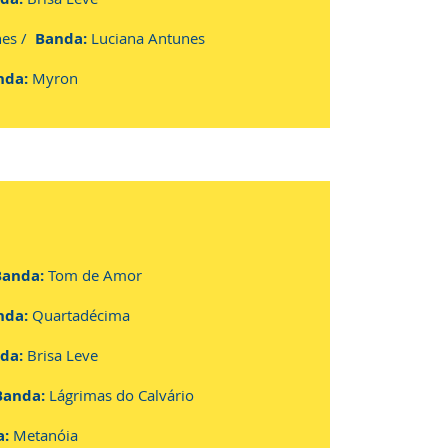
nes /
Banda:
Luciana Antunes
nda:
Myron
Banda:
Tom de Amor
nda:
Quartadécima
da:
Brisa Leve
anda:
Lágrimas do Calvário
a:
Metanóia