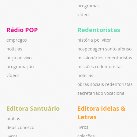
programas
vídeos
Rádio POP
Redentoristas
empregos
história pe. vitor
notícias
hospedagem santo afonso
ouça ao vivo
missionários redentoristas
programação
missões redentoristas
vídeos
notícias
obras sociais redentoristas
secretariado vocacional
Editora Santuário
Editora Ideias &
Letras
bíblias
livros
deus conosco
coleções
livros