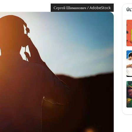
Сергей Шиманович / AdobeStock
ÚL