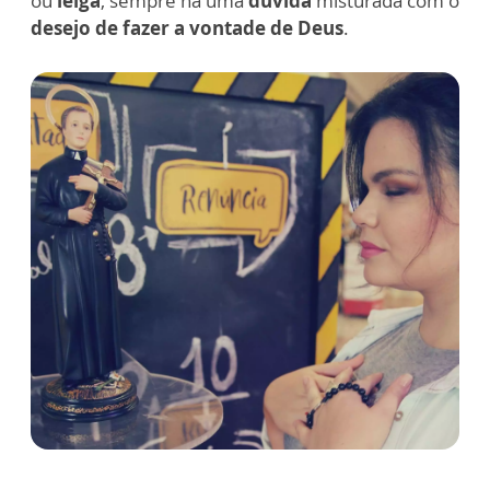
ou
leiga
, sempre há uma
dúvida
misturada com o
desejo de fazer a
vontade de Deus
.