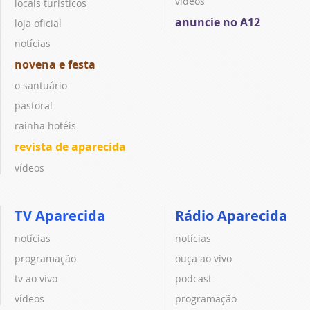
vídeos
locais turísticos
anuncie no A12
loja oficial
notícias
novena e festa
o santuário
pastoral
rainha hotéis
revista de aparecida
vídeos
TV Aparecida
Rádio Aparecida
notícias
notícias
programação
ouça ao vivo
tv ao vivo
podcast
vídeos
programação