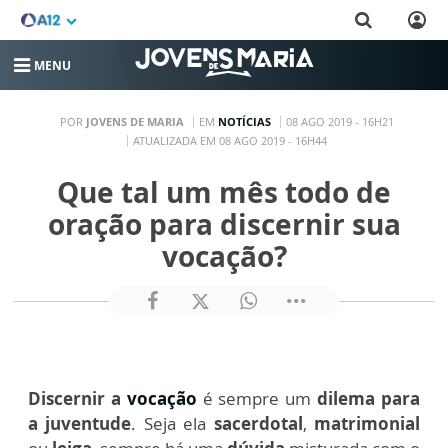
MENU
POR
JOVENS DE MARIA
EM
NOTÍCIAS
08 AGO 2019 - 16H21
ATUALIZADA EM 08 AGO 2019 - 16H44
Que tal um mês todo de
oração para discernir sua
vocação?
Discernir a
vocação
é sempre um
dilema para
a juventude
. Seja ela
sacerdotal
,
matrimonial