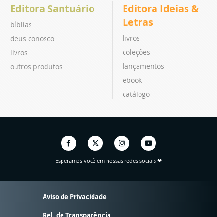
Editora Santuário
Editora Ideias &
Letras
bíblias
livros
deus conosco
coleções
livros
lançamentos
outros produtos
ebook
catálogo
Esperamos você em nossas redes sociais ❤
Aviso de Privacidade
Rel. de Transparência