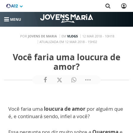
MENU
POR
JOVENS DE MARIA
EM
VLOGS
12 MAR 2018 - 10H18
ATUALIZADA EM 12 MAR 2018 - 15H02
Você faria uma loucura de
amor?
Você faria uma
loucura de amor
por alguém que
é, e continuará sendo, infiel a você?
Essa pergunta nos diz muito sobre a
Quaresma
e