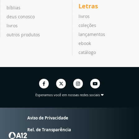
Letras
bíblias
livros
deus conosco
coleções
livros
lançamentos
outros produtos
ebook
catálogo
Esperamos você em nossas redes sociais ❤
Aviso de Privacidade
Rel. de Transparência