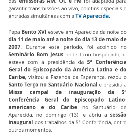
das
emissoras AM, OC e FM
foi adaptada para
garantir transmissões ao vivo, boletins especiais e
entradas simultâneas com a
TV Aparecida.
Papa
Bento XVI
esteve em Aparecida da noite do
dia 11 de maio até a noite do dia 13 de maio de
2007
. Durante este período, foi acolhido no
Seminário Bom Jesus
onde ficou hospedado, e
esteve com a presidência da
5ª Conferência
Geral do Episcopado da América Latina e do
Caribe
, visitou a Fazenda da Esperança, rezou o
Santo Terço no Santuário Nacional
e presidiu a
Missa campal de inauguração da 5ª
Conferência Geral do Episcopado Latino-
americano e do Caribe
no Santuário de
Aparecida, no domingo (13), e abriu a
sessão
inaugural
dos trabalhos da 5ª Conferência, entre
outros momentos.