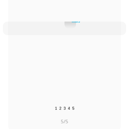
Visita do Papa Bento XVI ao Santuário...
mais
1
2
3
4
5
5
/5