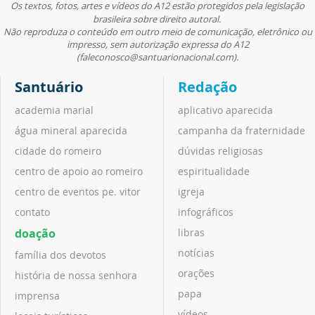
Os textos, fotos, artes e vídeos do A12 estão protegidos pela legislação
brasileira sobre direito autoral.
Não reproduza o conteúdo em outro meio de comunicação, eletrônico ou
impresso, sem autorização expressa do A12
(faleconosco@santuarionacional.com).
Santuário
Redação
academia marial
aplicativo aparecida
água mineral aparecida
campanha da fraternidade
cidade do romeiro
dúvidas religiosas
centro de apoio ao romeiro
espiritualidade
centro de eventos pe. vitor
igreja
contato
infográficos
doação
libras
notícias
família dos devotos
orações
história de nossa senhora
papa
imprensa
vídeos