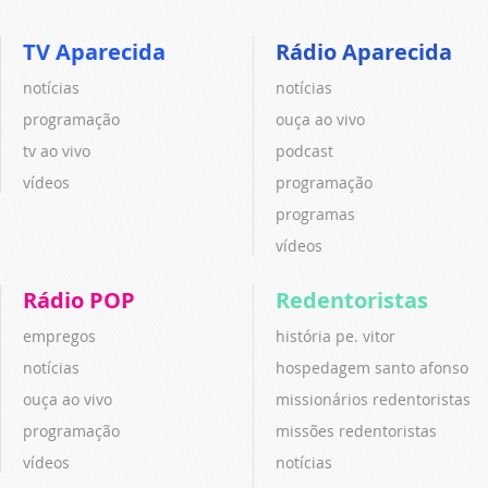
TV Aparecida
Rádio Aparecida
notícias
notícias
programação
ouça ao vivo
tv ao vivo
podcast
vídeos
programação
programas
vídeos
Rádio POP
Redentoristas
empregos
história pe. vitor
notícias
hospedagem santo afonso
ouça ao vivo
missionários redentoristas
programação
missões redentoristas
vídeos
notícias