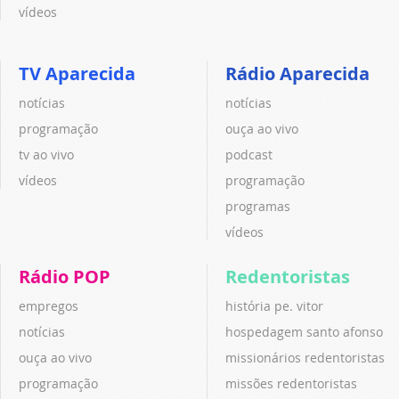
vídeos
TV Aparecida
Rádio Aparecida
notícias
notícias
programação
ouça ao vivo
tv ao vivo
podcast
vídeos
programação
programas
vídeos
Rádio POP
Redentoristas
empregos
história pe. vitor
notícias
hospedagem santo afonso
ouça ao vivo
missionários redentoristas
programação
missões redentoristas