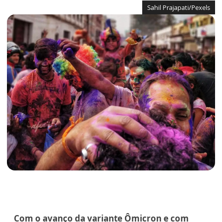
Sahil Prajapati/Pexels
Com o avanço da variante Ômicron e com