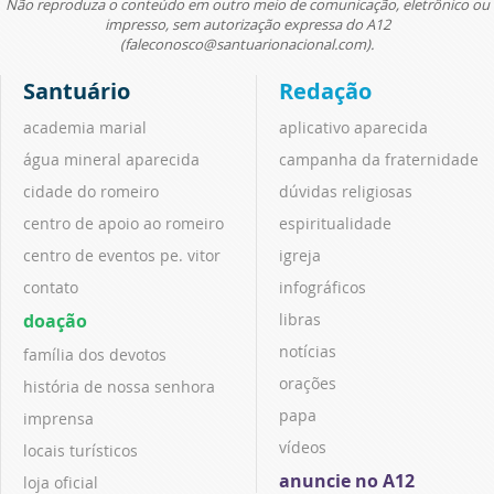
Não reproduza o conteúdo em outro meio de comunicação, eletrônico ou
impresso, sem autorização expressa do A12
(faleconosco@santuarionacional.com).
Santuário
Redação
academia marial
aplicativo aparecida
água mineral aparecida
campanha da fraternidade
cidade do romeiro
dúvidas religiosas
centro de apoio ao romeiro
espiritualidade
centro de eventos pe. vitor
igreja
contato
infográficos
doação
libras
notícias
família dos devotos
orações
história de nossa senhora
papa
imprensa
vídeos
locais turísticos
anuncie no A12
loja oficial