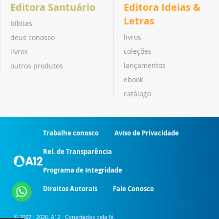
Editora Santuário
Editora Ideias &
Letras
bíblias
livros
deus conosco
coleções
livros
lançamentos
outros produtos
ebook
catálogo
Trabalhe conosco
Aviso de Privacidade
Rel. de Transparência
Programa de Integridade
Direitos Autorais
Fale Conosco
© 2007 - 2026. A12 - Conectados pela fé.