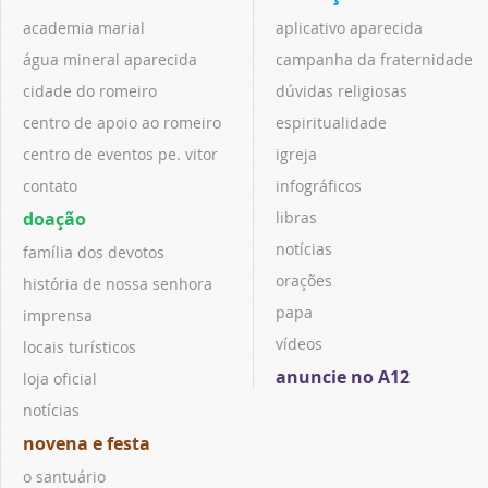
academia marial
aplicativo aparecida
água mineral aparecida
campanha da fraternidade
cidade do romeiro
dúvidas religiosas
centro de apoio ao romeiro
espiritualidade
centro de eventos pe. vitor
igreja
contato
infográficos
doação
libras
notícias
família dos devotos
orações
história de nossa senhora
papa
imprensa
vídeos
locais turísticos
anuncie no A12
loja oficial
notícias
novena e festa
o santuário