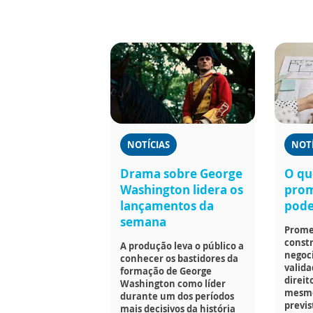
NOTÍCIAS
NOTÍ
Drama sobre George
O qu
Washington lidera os
pro
lançamentos da
pode 
semana
Promes
const
A produção leva o público a
negoc
conhecer os bastidores da
valida
formação de George
direit
Washington como líder
mesmo
durante um dos períodos
previs
mais decisivos da história