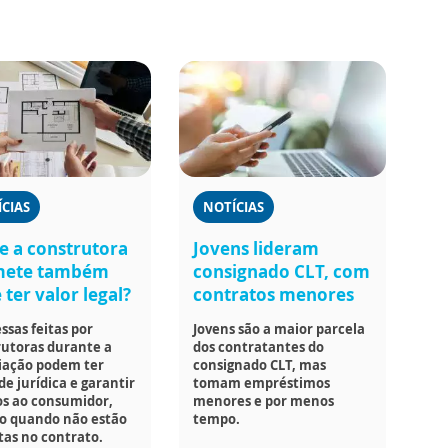
CIAS
NOTÍCIAS
e a construtora
Jovens lideram
mete também
consignado CLT, com
ter valor legal?
contratos menores
sas feitas por
Jovens são a maior parcela
rutoras durante a
dos contratantes do
iação podem ter
consignado CLT, mas
de jurídica e garantir
tomam empréstimos
os ao consumidor,
menores e por menos
 quando não estão
tempo.
tas no contrato.