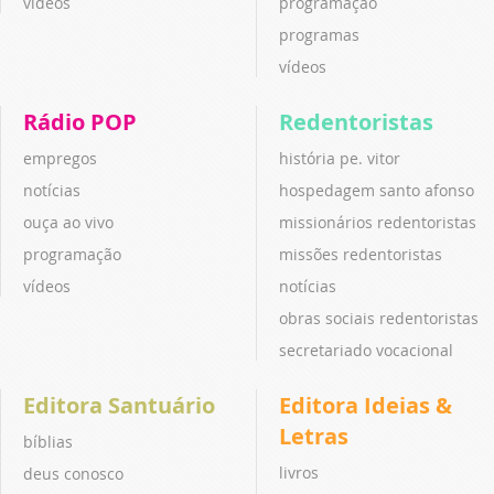
vídeos
programação
programas
vídeos
Rádio POP
Redentoristas
empregos
história pe. vitor
notícias
hospedagem santo afonso
ouça ao vivo
missionários redentoristas
programação
missões redentoristas
vídeos
notícias
obras sociais redentoristas
secretariado vocacional
Editora Santuário
Editora Ideias &
Letras
bíblias
livros
deus conosco