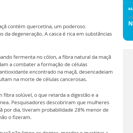
RÁ
OU
N
maçã contém quercetina, um poderoso
s da degeneração. A casca é rica em substâncias
uando fermenta no cólon, a fibra natural da maçã
dam a combater a formação de células
de antioxidante encontrado na maçã, desencadeiam
sultam na morte de células cancerosas.
m fibra solúvel, o que retarda a digestão e a
uínea. Pesquisadores descobriram que mulheres
por dia, tiveram probabilidade 28% menor de
não o fizeram.
açã não limpe os dentes, morder e mastigar a