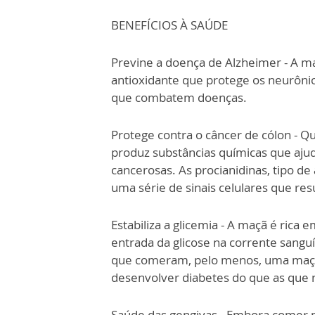
BENEFÍCIOS À SAÚDE
Previne a doença de Alzheimer - A 
antioxidante que protege os neurônio
que combatem doenças.
Protege contra o câncer de cólon - Q
produz substâncias químicas que aju
cancerosas. As procianidinas, tipo 
uma série de sinais celulares que re
Estabiliza a glicemia - A maçã é rica e
entrada da glicose na corrente sang
que comeram, pelo menos, uma maçã 
desenvolver diabetes do que as que 
Saúde das gengivas - Embora comer m