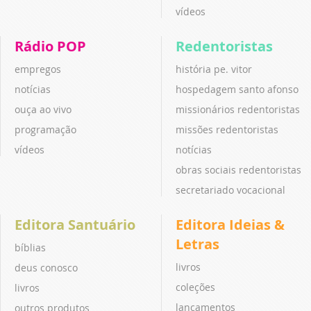
vídeos
Rádio POP
Redentoristas
empregos
história pe. vitor
notícias
hospedagem santo afonso
ouça ao vivo
missionários redentoristas
programação
missões redentoristas
vídeos
notícias
obras sociais redentoristas
secretariado vocacional
Editora Santuário
Editora Ideias &
Letras
bíblias
livros
deus conosco
coleções
livros
lançamentos
outros produtos