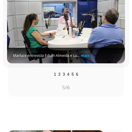
Marluce entrevista Edson Almeida e Lu...
mais
1
2
3
4
5
6
5
/6