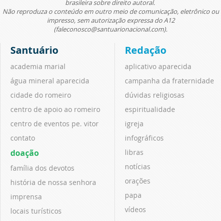
brasileira sobre direito autoral.
Não reproduza o conteúdo em outro meio de comunicação, eletrônico ou
impresso, sem autorização expressa do A12
(faleconosco@santuarionacional.com).
Santuário
Redação
academia marial
aplicativo aparecida
água mineral aparecida
campanha da fraternidade
cidade do romeiro
dúvidas religiosas
centro de apoio ao romeiro
espiritualidade
centro de eventos pe. vitor
igreja
contato
infográficos
doação
libras
notícias
família dos devotos
orações
história de nossa senhora
papa
imprensa
vídeos
locais turísticos