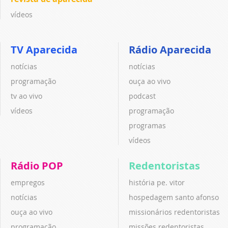
vídeos
TV Aparecida
Rádio Aparecida
notícias
notícias
programação
ouça ao vivo
tv ao vivo
podcast
vídeos
programação
programas
vídeos
Rádio POP
Redentoristas
empregos
história pe. vitor
notícias
hospedagem santo afonso
ouça ao vivo
missionários redentoristas
programação
missões redentoristas