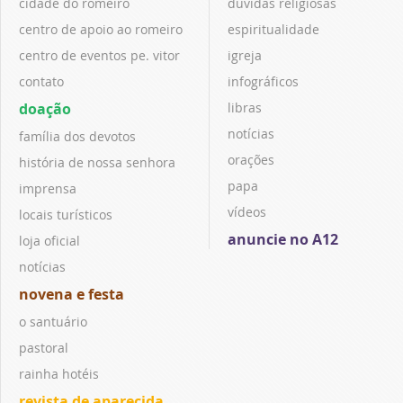
cidade do romeiro
dúvidas religiosas
centro de apoio ao romeiro
espiritualidade
centro de eventos pe. vitor
igreja
contato
infográficos
doação
libras
notícias
família dos devotos
orações
história de nossa senhora
papa
imprensa
vídeos
locais turísticos
anuncie no A12
loja oficial
notícias
novena e festa
o santuário
pastoral
rainha hotéis
revista de aparecida